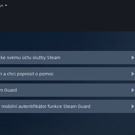
zyk
 ke svému účtu služby Steam
n a chci poprosit o pomoc
am Guard
j mobilní autentifikátor funkce Steam Guard