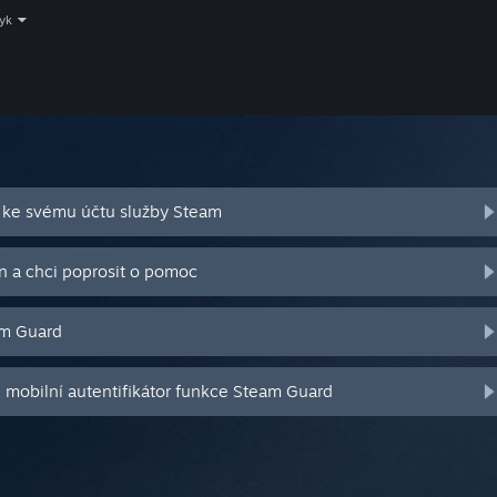
zyk
 ke svému účtu služby Steam
n a chci poprosit o pomoc
am Guard
j mobilní autentifikátor funkce Steam Guard