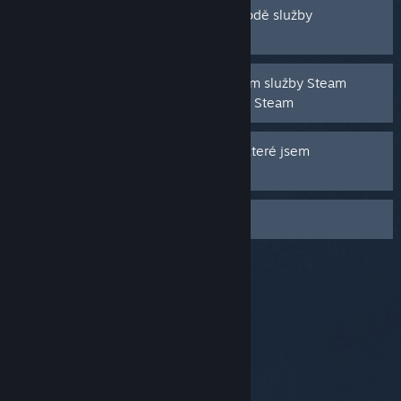
Nedaří se mi dokončit nákup v obchodě služby
Steam
Potřebuji pomoc s dárkovým kuponem služby Steam
nebo s kódem pro peněženku služby Steam
Služba Steam mi naúčtovala platby, které jsem
neprovedl
Provedl jsem nákup jako host
© Valve Corporation. Všechna práva vyhrazena.
Všechny ochranné známky jsou vlastnictvím
příslušných subjektů v USA a dalších zemích.
Zásady