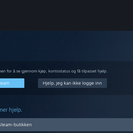
n for å se gjennom kjøp, kontostatus og få tilpasset hjelp.
Steam
Hjelp, jeg kan ikke logge inn
mer hjelp.
i Steam-butikken