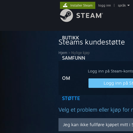
Installer Steam
logg inn
|
språk
BUTIKK
Steams kundestøtte
Hjem
>
Nylige kjøp
SAMFUNN
Logg inn på Steam-kontoe
OM
Logg inn på 
STØTTE
Velg et problem eller kjøp for 
Jeg kan ikke fullføre kjøpet mitt 