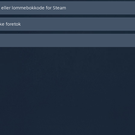
t eller lommebokkode for Steam
ke foretok