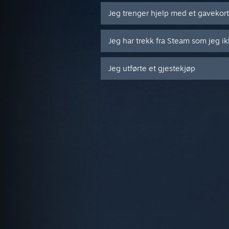
Jeg trenger hjelp med et gavekor
Jeg har trekk fra Steam som jeg ik
Jeg utførte et gjestekjøp