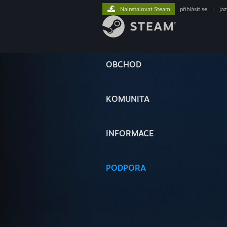
Nainstalovat Steam
přihlásit se
|
ja
OBCHOD
KOMUNITA
INFORMACE
PODPORA