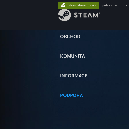
Nainstalovat Steam
přihlásit se
|
ja
OBCHOD
KOMUNITA
INFORMACE
PODPORA