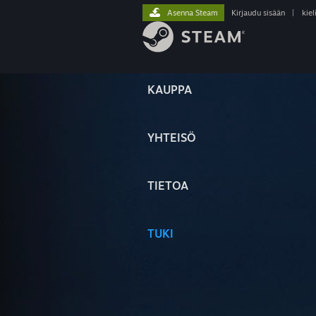
Asenna Steam
Kirjaudu sisään
|
kiel
KAUPPA
YHTEISÖ
TIETOA
TUKI