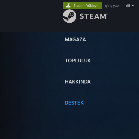
Steam'i Yükleyin
giriş yap
|
dil
MAĞAZA
TOPLULUK
HAKKINDA
DESTEK