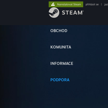
Nainstalovat Steam
přihlásit se
|
ja
OBCHOD
KOMUNITA
INFORMACE
PODPORA