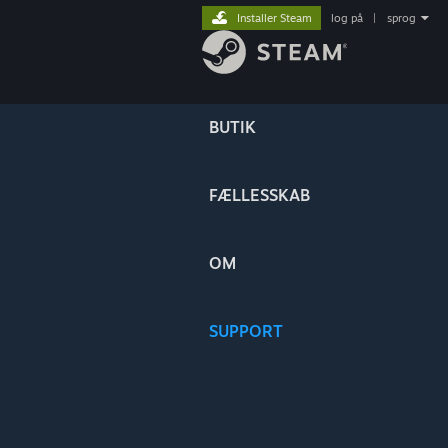
Installer Steam
log på
|
sprog
BUTIK
FÆLLESSKAB
OM
SUPPORT