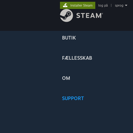
Installer Steam
log på
|
sprog
BUTIK
FÆLLESSKAB
OM
SUPPORT