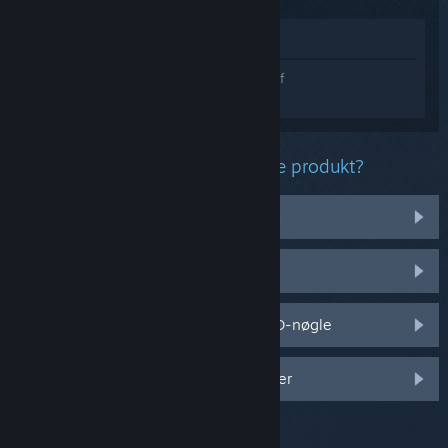
Vis i butik
Log på
for at få personlig hjælp til Age of
Empires II: Definitive Edition.
Hvilket problem har du med dette produkt?
Det virker ikke på mit operativsystem
Det er ikke i mit bibliotek
Jeg har problemer med min detail-CD-nøgle
Log på for flere personlige muligheder