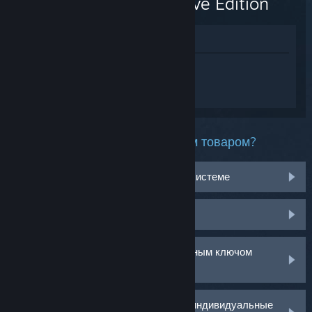
Definitive Edition
Просмотреть в магазине
Войдите
, чтобы получить персональную
помощь для Age of Empires II: Definitive
Edition.
Какая проблема возникла с этим товаром?
Не работает на моей операционной системе
Нет в библиотеке
У меня возникли проблемы с розничным ключом
активации
Войдите в аккаунт, чтобы получить индивидуальные