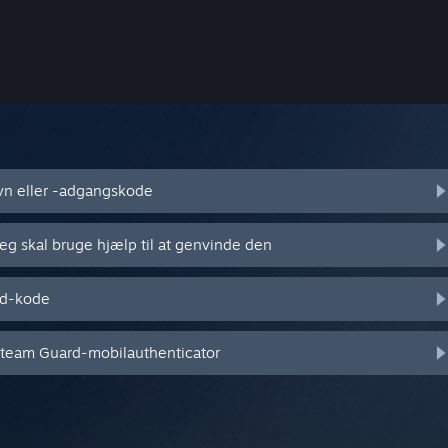
vn eller -adgangskode
jeg skal bruge hjælp til at genvinde den
rd-kode
 Steam Guard-mobilauthenticator