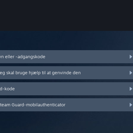
vn eller -adgangskode
jeg skal bruge hjælp til at genvinde den
rd-kode
 Steam Guard-mobilauthenticator