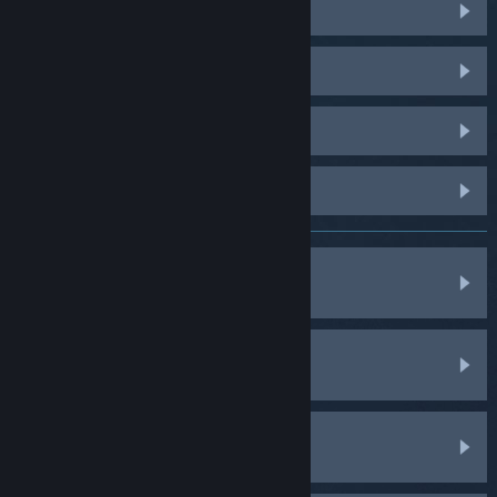
Counter-Strike 2
Dota 2
PUBG: BATTLEGROUNDS
Palworld
Spiele, Software usw.
Käufe
Mein Account