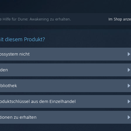
te Hilfe für Dune: Awakening zu erhalten.
Im Shop anze
it diesem Produkt?
ebssystem nicht
nden
ibliothek
oduktschlüssel aus dem Einzelhandel
ionen zu erhalten