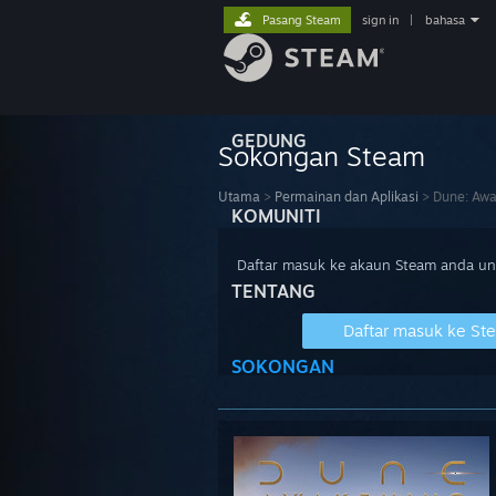
Pasang Steam
sign in
|
bahasa
GEDUNG
Sokongan Steam
Utama
>
Permainan dan Aplikasi
>
Dune: Awa
KOMUNITI
Daftar masuk ke akaun Steam anda u
TENTANG
Daftar masuk ke St
SOKONGAN