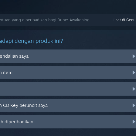
tuan yang diperibadikan bagi Dune: Awakening.
Lihat di Gedu
dapi dengan produk ini?
endalian saya
n item
 CD Key peruncit saya
ih diperibadikan