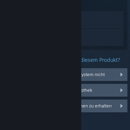
Im Shop anzeigen
In meiner Bibliothek anzeigen
Melden Sie sich an
, um personalisierte
Hilfe für FragPunk zu erhalten.
Welche Probleme haben Sie mit diesem Produkt?
Es funktioniert auf meinem Betriebssystem nicht
Es befindet sich nicht in meiner Bibliothek
Anmelden, um personalisierte Optionen zu erhalten