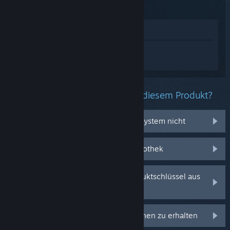
Im Shop anzeigen
Melden Sie sich an
, um personalisierte
Hilfe für CloverPit zu erhalten.
Welche Probleme haben Sie mit diesem Produkt?
Es funktioniert auf meinem Betriebssystem nicht
Es befindet sich nicht in meiner Bibliothek
Ich habe Probleme mit meinem Produktschlüssel aus
dem Einzelhandel
Anmelden, um personalisierte Optionen zu erhalten