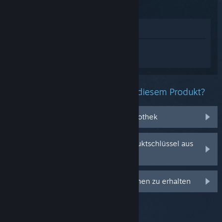
Im Shop anzeigen
Melden Sie sich an
, um personalisierte
Hilfe für Drawful 2 zu erhalten.
Welche Probleme haben Sie mit diesem Produkt?
Es befindet sich nicht in meiner Bibliothek
Ich habe Probleme mit meinem Produktschlüssel aus
dem Einzelhandel
Anmelden, um personalisierte Optionen zu erhalten