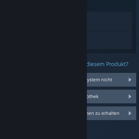
Im Shop anzeigen
In meiner Bibliothek anzeigen
Melden Sie sich an
, um personalisierte
Hilfe für Too Loud zu erhalten.
Welche Probleme haben Sie mit diesem Produkt?
Es funktioniert auf meinem Betriebssystem nicht
Es befindet sich nicht in meiner Bibliothek
Anmelden, um personalisierte Optionen zu erhalten