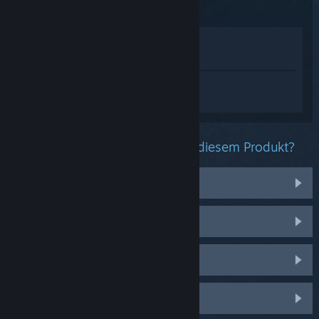
Im Shop anzeigen
In meiner Bibliothek anzeigen
Melden Sie sich an
, um personalisierte
Hilfe für SteamVR zu erhalten.
Welche Probleme haben Sie mit diesem Produkt?
VR-Headset
Controller
Sound
Ortung