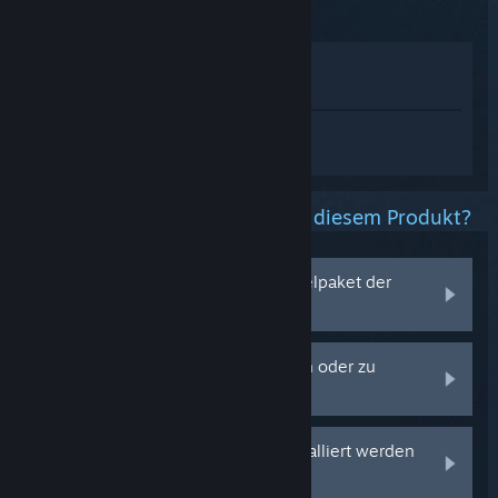
Im Shop anzeigen
In meiner Bibliothek anzeigen
Melden Sie sich an
, um personalisierte
Hilfe für SteamVR zu erhalten.
Welche Probleme haben Sie mit diesem Produkt?
Probleme mit dem Produktschlüsselpaket der
HTC Vive
Position des Fußbodens ist zu hoch oder zu
niedrig
Bluetoothtreiber können nicht installiert werden
oder funktionieren nicht