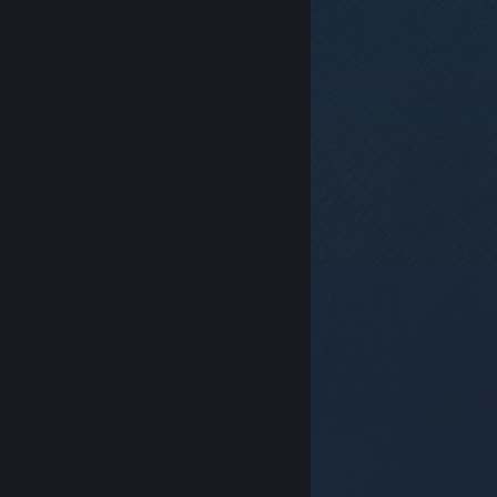
© Valve Corporation. Alle Rechte vorbehalten. Alle
Marken sind Eigentum ihrer jeweiligen Besitzer in den
USA und anderen Ländern.
Datenschutzrichtlinien
|
Rechtliches
|
Barrierefreiheit
|
Steam-
Nutzungsvertrag
|
Rückerstattungen
|
Cookies