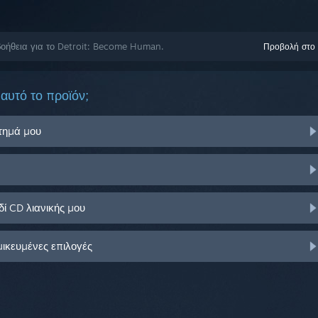
οήθεια για το Detroit: Become Human.
Προβολή στο
αυτό το προϊόν;
στημά μου
ί CD λιανικής μου
μικευμένες επιλογές