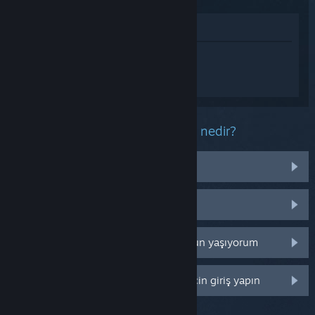
Mağazada İncele
Detroit: Become Human hakkında
kişiselleştirilmiş destek almak için
Giriş
yapın
.
Bu ürün ile ilgili yaşadığınız sorun nedir?
İşletim sistemim üzerinde çalışmıyor
Kütüphanemde değil
Perakende CD anahtarım ile ilgili sorun yaşıyorum
Daha fazla kişiselleştirme seçeneği için giriş yapın