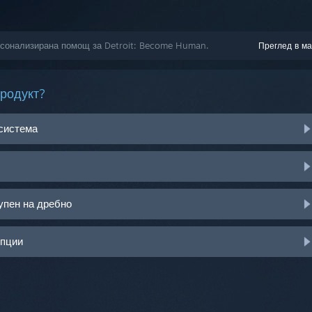
ерсонализирана помощ за Detroit: Become Human.
Преглед в ма
продукт?
 система
упен на дребно
опции