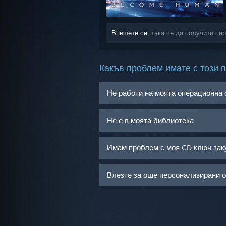
Впишете се
, така че да получите п
Какъв проблем имате с този 
Не работи на моята операционна
Не е в моята библиотека
Имам проблем с моя CD ключ зак
Влезте за още персонализирани 