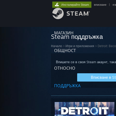
Инсталирайте Steam
вписване
|
ез
МАГАЗИН
Steam поддръжка
Начало
>
Игри и приложения
>
Detroit: Be
ОБЩНОСТ
Впишете се в своя Steam акаунт, така
ОТНОСНО
Вписване в S
ПОДДРЪЖКА