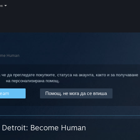
ик
come Human
 че да прегледате покупките, статуса на акаунта, както и за получаване
на персонализирана помощ.
team
Помощ, не мога да се впиша
Detroit: Become Human