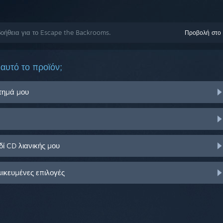
οήθεια για το Escape the Backrooms.
Προβολή στο
αυτό το προϊόν;
στημά μου
ί CD λιανικής μου
μικευμένες επιλογές