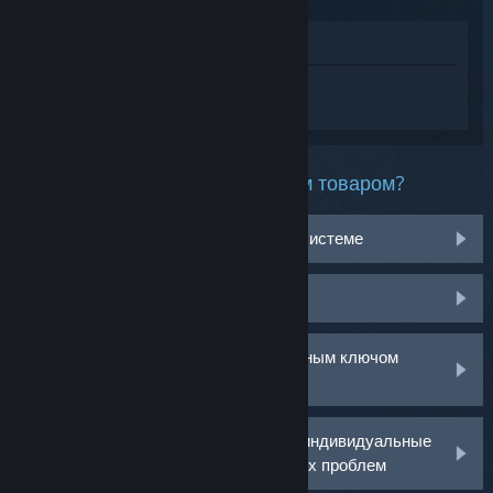
Просмотреть в магазине
Войдите
, чтобы получить персональную
помощь для Escape the Backrooms.
Какая проблема возникла с этим товаром?
Не работает на моей операционной системе
Нет в библиотеке
У меня возникли проблемы с розничным ключом
активации
Войдите в аккаунт, чтобы получить индивидуальные
рекомендации по решению возникших проблем