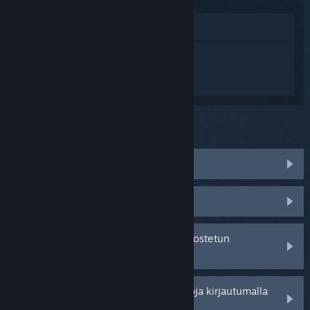
Katso pelin kauppasivua
Kirjaudu sisään
saadaksesi
henkilökohtaista apua tuotteelle Escape
the Backrooms.
Mitä ongelma koskee?
Peli ei toimi käyttöjärjestelmässäni
Peli ei löydy kirjastostani
Minulla on ongelmia jälleenmyyjältä ostetun
tuotetunnuksen kanssa
Saat henkilökohtaisempia vaihtoehtoja kirjautumalla
sisään.