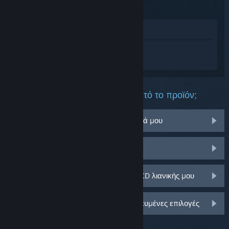
Προβολή στο Κατάστημα
Συνδεθείτε
για να λάβετε προσωπική
βοήθεια για το Subnautica 2.
Τι πρόβλημα αντιμετωπίζετε με αυτό το προϊόν;
Δεν λειτουργεί στο λειτουργικό σύστημά μου
Δεν υπάρχει στη Συλλογή μου
Αντιμετωπίζω πρόβλημα με το κλειδί CD λιανικής μου
Συνδεθείτε για περισσότερες εξατομικευμένες επιλογές