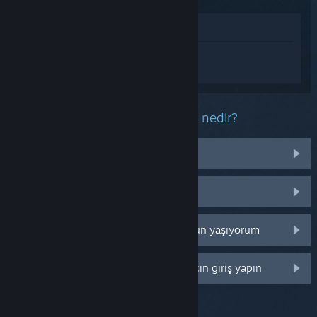
Mağazada İncele
Subnautica 2 hakkında kişiselleştirilmiş
destek almak için
Giriş yapın
.
Bu ürün ile ilgili yaşadığınız sorun nedir?
İşletim sistemim üzerinde çalışmıyor
Kütüphanemde değil
Perakende CD anahtarım ile ilgili sorun yaşıyorum
Daha fazla kişiselleştirme seçeneği için giriş yapın