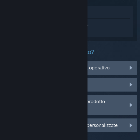
Mostra nel Negozio
Accedi
e ottieni assistenza personalizzata
per Subnautica 2.
Che problema ha questo prodotto?
Non è compatibile con il mio sistema operativo
Non è nella mia Libreria
Sto avendo problemi con un codice prodotto
acquistato da un rivenditore
Accedi per visualizzare altre opzioni personalizzate