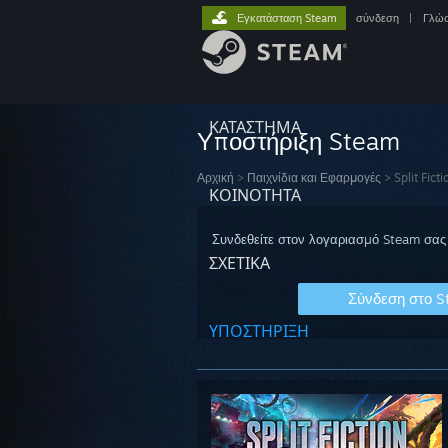
Εγκατάσταση Steam
σύνδεση
|
Γλώ
ΚΑΤΑΣΤΗΜΑ
Υποστήριξη Steam
Αρχική
>
Παιχνίδια και Εφαρμογές
>
Split Ficti
ΚΟΙΝΟΤΗΤΑ
Συνδεθείτε στον λογαριασμό Steam σας 
ΣΧΕΤΙΚΆ
Σύνδεση στο 
ΥΠΟΣΤΗΡΙΞΗ