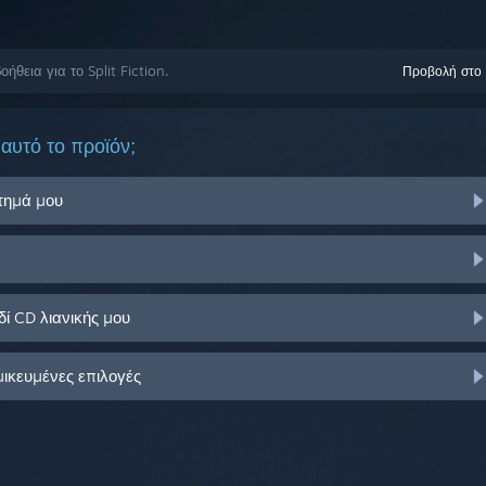
θεια για το Split Fiction.
Προβολή στο
αυτό το προϊόν;
στημά μου
ί CD λιανικής μου
μικευμένες επιλογές