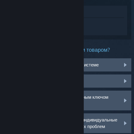
Просмотреть в магазине
Войдите
, чтобы получить персональную
помощь для Split Fiction.
Какая проблема возникла с этим товаром?
Не работает на моей операционной системе
Нет в библиотеке
У меня возникли проблемы с розничным ключом
активации
Войдите в аккаунт, чтобы получить индивидуальные
рекомендации по решению возникших проблем