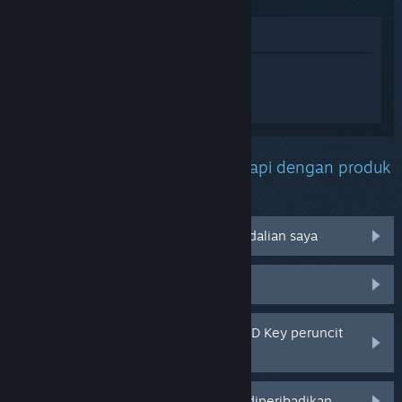
Lihat di Gedung
Daftar masuk
untuk mendapatkan
bantuan yang diperibadikan bagi Split
Fiction.
Apakah masalah yang anda hadapi dengan produk
ini?
Tidak berfungsi pada sistem pengendalian saya
Tiada dalam pustaka saya
Saya menghadapi masalah dengan CD Key peruncit
saya
Log masuk untuk pilihan yang lebih diperibadikan