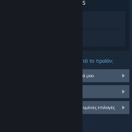
Legends
Προβολή στο Κατάστημα
Προβολή στη Συλλογή μου
Συνδεθείτε
για να λάβετε προσωπική
βοήθεια για το Secret World Legends.
Τι πρόβλημα αντιμετωπίζετε με αυτό το προϊόν;
Δεν λειτουργεί στο λειτουργικό σύστημά μου
Δεν υπάρχει στη Συλλογή μου
Συνδεθείτε για περισσότερες εξατομικευμένες επιλογές