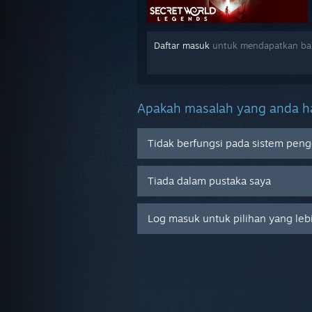
Daftar masuk
untuk mendapatkan bant
Apakah masalah yang anda ha
Tidak berfungsi pada sistem peng
Tiada dalam pustaka saya
Log masuk untuk pilihan yang leb