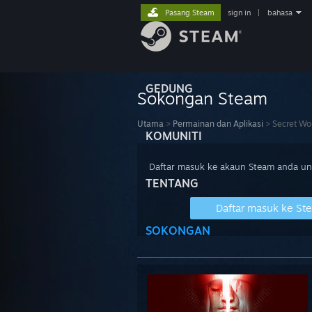
Pasang Steam
sign in
|
bahasa
GEDUNG
Sokongan Steam
Utama
>
Permainan dan Aplikasi
>
Secret Wo
KOMUNITI
Daftar masuk ke akaun Steam anda u
TENTANG
Daftar masuk ke St
SOKONGAN