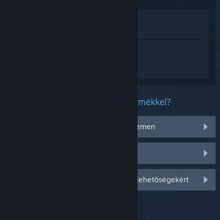
Megnézés az Áruházban
Megnézés a Könyvtáramban
Jelentkezz be
, hogy személyre szabott
segítséget kapj a(z) Secret World
Legends termékhez.
Milyen problémád van ezzel a termékkel?
Nem működik az operációs rendszeremen
Nincs a könyvtáramban
Jelentkezz be személyre szabottabb lehetőségekért