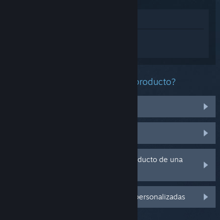
Ver en la tienda
Inicia sesión
para obtener ayuda
personalizada con Yes, Your Grace.
¿Qué problema tienes con este producto?
No funciona en mi sistema operativo
No se encuentra en mi biblioteca
Tengo problemas con la clave de producto de una
copia física
Inicia sesión para ver más opciones personalizadas