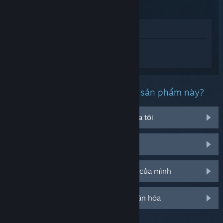
Xem trong cửa hàng
Đăng nhập
để nhận được hỗ trợ dành
riêng cho Yes, Your Grace.
Bạn đang gặp phải vấn đề gì với sản phẩm này?
Nó không chạy trên hệ điều hành của tôi
Nó không hiện trong thư viện của tôi
Tôi đang có vấn đề với mã CD bán lẻ của mình
Đăng nhập cho thêm tùy chọn cá nhân hóa