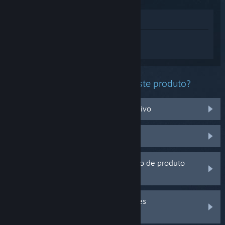
Ver na loja
Inicia sessão
para obteres ajuda
personalizada com o Yes, Your Grace.
Que problema estás a ter com este produto?
Não funciona no meu sistema operativo
Não está na minha biblioteca
Estou a ter problemas com um código de produto
que adquiri fora do Steam
Inicia a sessão para veres mais opções
personalizadas