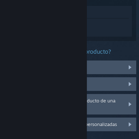
Ver en la tienda
Inicia sesión
para obtener ayuda
personalizada con EA SPORTS FC™ 25.
¿Qué problema tienes con este producto?
No funciona en mi sistema operativo
No se encuentra en mi biblioteca
Tengo problemas con la clave de producto de una
copia física
Inicia sesión para ver más opciones personalizadas