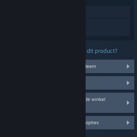
In winkel weergeven
Log in
om persoonlijke hulp te krijgen
voor EA SPORTS FC™ 25.
Welk probleem ondervind je met dit product?
Het werkt niet op mijn besturingssysteem
Het zit niet in mijn bibliotheek
Ik ondervind problemen met mijn in de winkel
gekochte cd-sleutel
Log in voor meer gepersonaliseerde opties