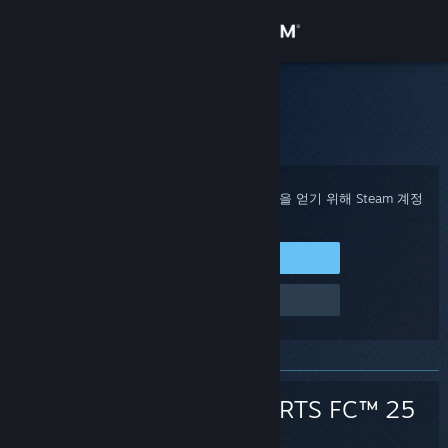
로그인
상점
Steam 고객지원
홈
>
게임 및 애플리케이션
>
EA SPORTS FC™ 25
커뮤니티
정보
구매 확인, 계정 상태 및 개인 설정화된 도움을 얻기 위해 Steam 계정
에 로그인하세요.
지원
Steam에 로그인
로그인 관련 문제
언어 변경
Steam 모바일 앱 다운로드
PC 웹사이트 보기
EA SPORTS FC™ 25