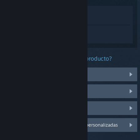
Ver en la tienda
Ver en mi biblioteca
Inicia sesión
para obtener ayuda
personalizada con DUCKS.
¿Qué problema tienes con este producto?
Tengo problemas con unos artículos
No funciona en mi sistema operativo
No se encuentra en mi biblioteca
Inicia sesión para ver más opciones personalizadas