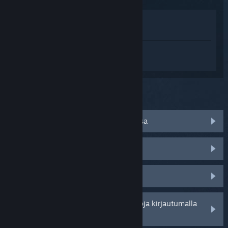
Katso pelin kauppasivua
Näytä kirjastossani
Kirjaudu sisään
saadaksesi
henkilökohtaista apua tuotteelle DUCKS.
Mitä ongelma koskee?
Minulla on ongelmia esineiden kanssa
Peli ei toimi käyttöjärjestelmässäni
Peli ei löydy kirjastostani
Saat henkilökohtaisempia vaihtoehtoja kirjautumalla
sisään.