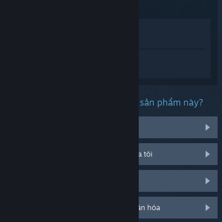
Xem trong cửa hàng
Xem trong thư viện của tôi
Đăng nhập
để nhận được hỗ trợ dành
riêng cho DUCKS.
Bạn đang gặp phải vấn đề gì với sản phẩm này?
Tôi đang gặp rắc rối với vật phẩm
Nó không chạy trên hệ điều hành của tôi
Nó không hiện trong thư viện của tôi
Đăng nhập cho thêm tùy chọn cá nhân hóa