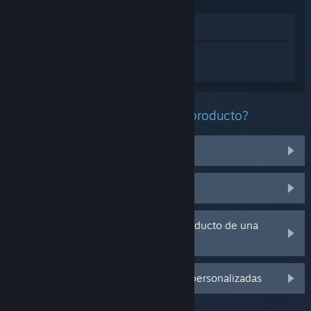
Ver en la tienda
Inicia sesión
para obtener ayuda
personalizada con Phasmophobia.
¿Qué problema tienes con este producto?
No funciona en mi sistema operativo
No se encuentra en mi biblioteca
Tengo problemas con la clave de producto de una
copia física
Inicia sesión para ver más opciones personalizadas